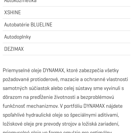
Autokozmetika
XSHINE
Autobatérie BLUELINE
Autodoplnky
DEZIMAX
Priemyselné oleje DYNAMAX, ktoré zabezpečia všetky
požadované protioderové, mazacie a ochranné vlastnosti
samotných súčiastok alebo celej sústavy sme vyvinuli s
dôrazom na predĺženie životnosti a bezproblémovú
funkčnosť mechanizmov. V portfóliu DYNAMAX nájdete
spoľahlivé hydraulické oleje so špeciálnymi aditívami,
ložiskové oleje pre prevody strojov a ložiská zariadení,
priemyselné oleje vo forme emulzie pre optimálny