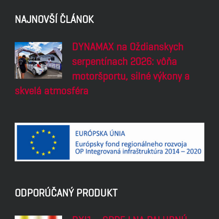
DYNAMAX OTHP 32
DYNAMAX PSF SYNTH
DYNAMAX OHHM 22
KATALÓG PRODUKTOV