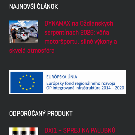
NAJNOVŠÍ ČLÁNOK
DYNAMAX na Oždianskych
serpentínach 2026: vôňa
motoršportu, silné výkony a
skvelá atmosféra
ODPORÚČANÝ PRODUKT
DXI1 – SPREJ NA PALUBNÚ