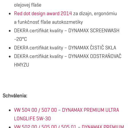
olejovej fľaše
Red dot design award 2014
za dizajn, ergonómiu
a funkčnosť fľaše autokozmetiky
DEKRA certifikát kvality – DYNAMAX SCREENWASH
-20°C
DEKRA certifikát kvality – DYNAMAX ČISTIČ SKLA
DEKRA certifikát kvality – DYNAMAX ODSTRAŇOVAČ
HMYZU
Schválenia:
VW 504 00 / 507 00
–
DYNAMAX PREMIUM ULTRA
LONGLIFE 5W-30
VW 502 00 / 505 00 / 505 01
–
DYNAMAX PREMIUM