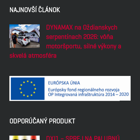
NAJNOVŠÍ ČLÁNOK
DYNAMAX na Oždianskych
serpentínach 2026: vôňa
motoršportu, silné výkony a
skvelá atmosféra
ODPORÚČANÝ PRODUKT
DXI1 – SPREJ NA PALUBNÚ