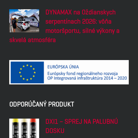
DYNAMAX na Oždianskych
serpentínach 2026: vôňa
motoršportu, silné výkony a
skvelá atmosféra
ODPORÚČANÝ PRODUKT
DXI1 – SPREJ NA PALUBNÚ
DOSKU