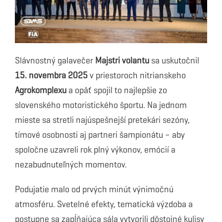
Slávnostný galavečer
Majstri volantu
sa uskutočnil
15. novembra 2025
v priestoroch nitrianskeho
Agrokomplexu
a opäť spojil to najlepšie zo
slovenského motoristického športu. Na jednom
mieste sa stretli najúspešnejší pretekári sezóny,
tímové osobnosti aj partneri šampionátu – aby
spoločne uzavreli rok plný výkonov, emócií a
nezabudnuteľných momentov.
Podujatie malo od prvých minút výnimočnú
atmosféru. Svetelné efekty, tematická výzdoba a
postupne sa zapĺňajúca sála vytvorili dôstojné kulisy