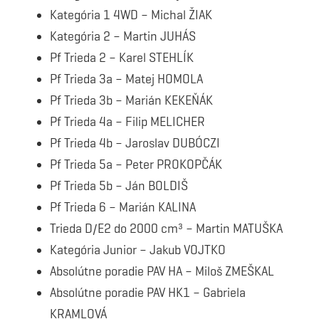
Kategória 1 4WD – Michal ŽIAK
Kategória 2 – Martin JUHÁS
Pf Trieda 2 – Karel STEHLÍK
Pf Trieda 3a – Matej HOMOLA
Pf Trieda 3b – Marián KEKEŇÁK
Pf Trieda 4a – Filip MELICHER
Pf Trieda 4b – Jaroslav DUBÓCZI
Pf Trieda 5a – Peter PROKOPČÁK
Pf Trieda 5b – Ján BOLDIŠ
Pf Trieda 6 – Marián KALINA
Trieda D/E2 do 2000 cm³ – Martin MATUŠKA
Kategória Junior – Jakub VOJTKO
Absolútne poradie PAV HA – Miloš ZMEŠKAL
Absolútne poradie PAV HK1 – Gabriela
KRAMLOVÁ