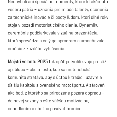
Nechýbali ani špeciálne momenty, ktoré k takémuto
večeru patria – uznania pre mladé talenty, ocenenia
za technické inovácie či pocty ľuďom, ktorí dlhé roky
stoja v pozadí motoristického diania. Dynamiku
ceremónie podčiarkovala vizuálna prezentácia,
ktorá sprevádzala celý galaprogram a umocňovala
emóciu z každého vyhlásenia.
Majstri volantu 2025
tak opäť potvrdili svoju prestíž
aj obľubu – ako miesto, kde sa motoristická
komunita stretáva, aby s úctou k tradícii uzavrela
ďalšiu kapitolu slovenského motošportu. A zároveň
ako bod, z ktorého sa prirodzene pozerá dopredu –
do novej sezóny s ešte väčšou motiváciou,
odhodlaním a chuťou posúvať hranice.