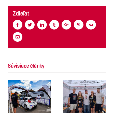
Zdieľať
Facebook
Twitter
Linkedin
Tumblr
Google+
Pinterest
Vk
Email
Súvisiace články