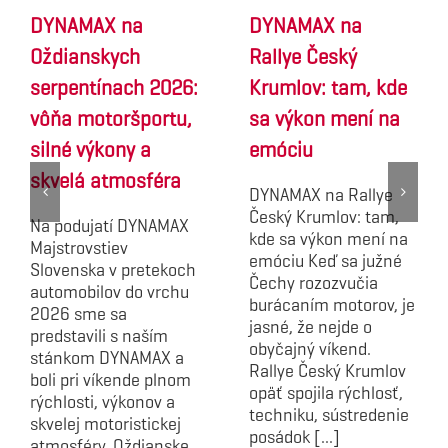
DYNAMAX na
DYNAMAX na
Oždianskych
Rallye Český
serpentínach 2026:
Krumlov: tam, kde
vôňa motoršportu,
sa výkon mení na
silné výkony a
emóciu
skvelá atmosféra
DYNAMAX na Rallye
Český Krumlov: tam,
Na podujatí DYNAMAX
kde sa výkon mení na
Majstrovstiev
emóciu Keď sa južné
Slovenska v pretekoch
Čechy rozozvučia
automobilov do vrchu
burácaním motorov, je
2026 sme sa
jasné, že nejde o
predstavili s naším
obyčajný víkend.
stánkom DYNAMAX a
Rallye Český Krumlov
boli pri víkende plnom
opäť spojila rýchlosť,
rýchlosti, výkonov a
techniku, sústredenie
skvelej motoristickej
posádok [...]
atmosféry. Oždianske