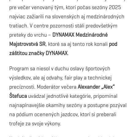
pre večer venovaný tým, ktorí počas sezóny 2025
najviac zažiarili na slovenských aj medzinárodných
tratiach. V centre pozornosti stáli predovšetkým
preteky do vrchu –
DYNAMAX Medzinárodné
Majstrovstvá SR
, ktoré sa aj tento rok konali
pod
záštitou značky DYNAMAX
.
Program sa niesol v duchu oslavy športových
výsledkov, ale aj odvahy, fair play a technickej
precíznosti. Moderátor večera
Alexander „Alex“
Štefuca
uvádzal jednotlivé kategórie, pripomínal
najnapínavejšie okamihy sezóny a postupne pozýval
na pódium ocenených jazdcov, ktorí si preberali
trofeje za svoje výkony.