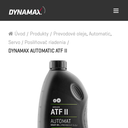
Úvod
/
Produkty
/
Prevodové oleje
,
Automatic
,
Servo / Posilňovač riadenia
/
DYNAMAX AUTOMATIC ATF II