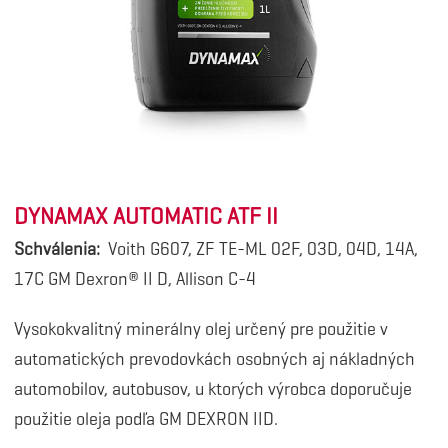
DYNAMAX AUTOMATIC ATF II
Schválenia:
Voith G607, ZF TE-ML 02F, 03D, 04D, 14A,
17C GM Dexron® II D, Allison C-4
Vysokokvalitný minerálny olej určený pre použitie v
automatických prevodovkách osobných aj nákladných
automobilov, autobusov, u ktorých výrobca doporučuje
použitie oleja podľa GM DEXRON IID.