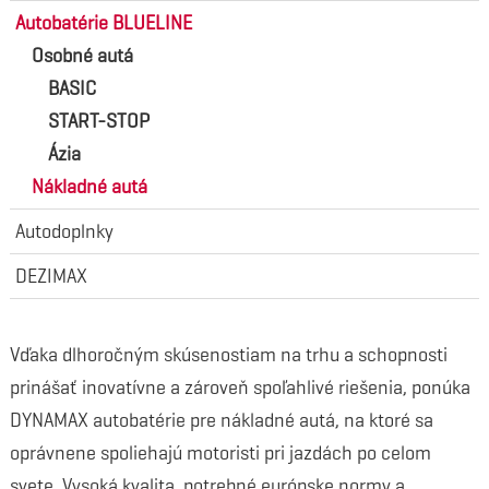
Autobatérie BLUELINE
Osobné autá
BASIC
START-STOP
Ázia
Nákladné autá
Autodoplnky
DEZIMAX
Vďaka dlhoročným skúsenostiam na trhu a schopnosti
prinášať inovatívne a zároveň spoľahlivé riešenia, ponúka
DYNAMAX autobatérie pre nákladné autá, na ktoré sa
oprávnene spoliehajú motoristi pri jazdách po celom
svete. Vysoká kvalita, potrebné európske normy a