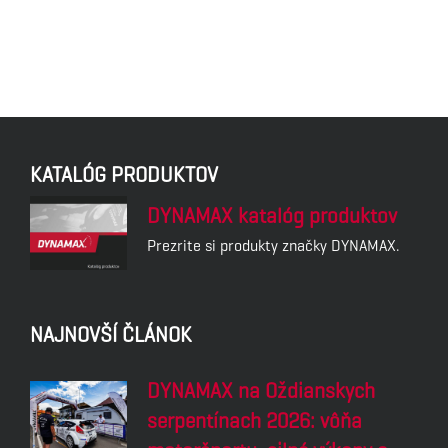
KATALÓG PRODUKTOV
DYNAMAX katalóg produktov
Prezrite si produkty značky DYNAMAX.
NAJNOVŠÍ ČLÁNOK
DYNAMAX na Oždianskych
serpentínach 2026: vôňa