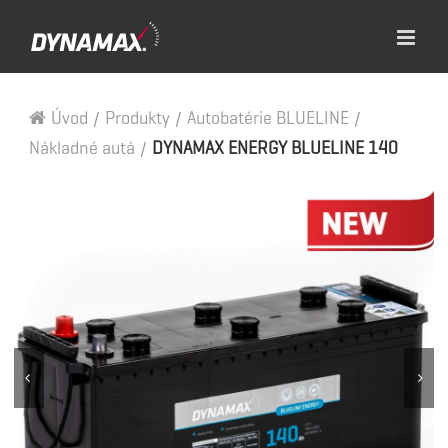
Úvod
/
Produkty
/
Autobatérie BLUELINE
/
Nákladné autá
/
DYNAMAX ENERGY BLUELINE 140

