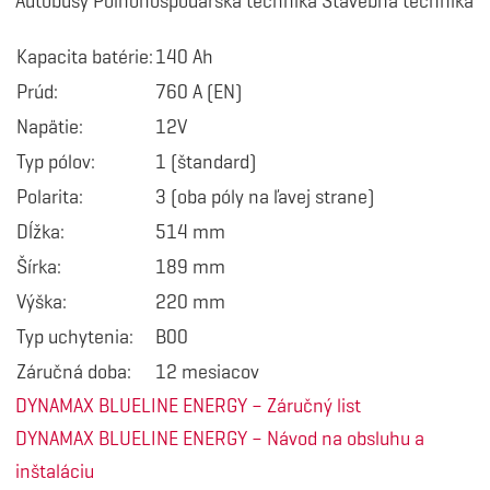
Autobusy Poľnohospodárska technika Stavebná technika
Kapacita batérie:
140 Ah
Prúd:
760 A (EN)
Napätie:
12V
Typ pólov:
1 (štandard)
Polarita:
3 (oba póly na ľavej strane)
Dĺžka:
514 mm
Šírka:
189 mm
Výška:
220 mm
Typ uchytenia:
B00
Záručná doba:
12 mesiacov
DYNAMAX BLUELINE ENERGY – Záručný list
DYNAMAX BLUELINE ENERGY – Návod na obsluhu a
inštaláciu