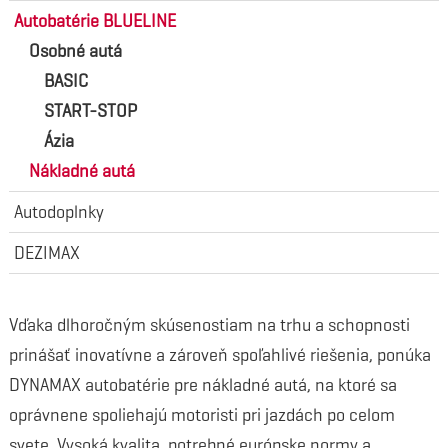
Autobatérie BLUELINE
Osobné autá
BASIC
START-STOP
Ázia
Nákladné autá
Autodoplnky
DEZIMAX
Vďaka dlhoročným skúsenostiam na trhu a schopnosti
prinášať inovatívne a zároveň spoľahlivé riešenia, ponúka
DYNAMAX autobatérie pre nákladné autá, na ktoré sa
oprávnene spoliehajú motoristi pri jazdách po celom
svete. Vysoká kvalita, potrebné európske normy a