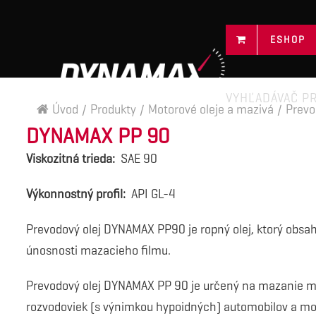
ESHOP
VYHĽADÁVAČ P
Úvod
/
Produkty
/
Motorové oleje a mazivá
/
Prevo
DYNAMAX PP 90
Viskozitná trieda:
SAE 90
Výkonnostný profil:
API GL-4
Prevodový olej DYNAMAX PP90 je ropný olej, ktorý obsah
únosnosti mazacieho filmu.
Prevodový olej DYNAMAX PP 90 je určený na mazanie m
rozvodoviek (s výnimkou hypoidných) automobilov a m