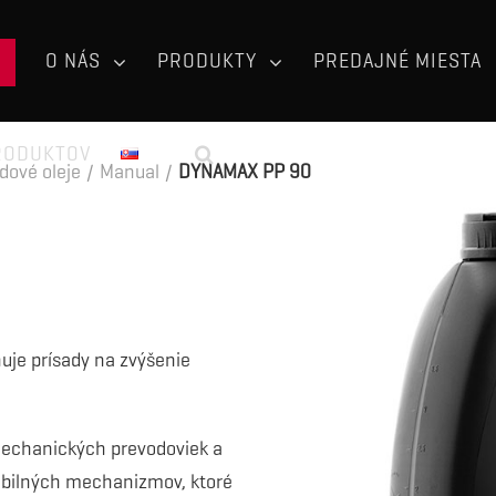
O NÁS
PRODUKTY
PREDAJNÉ MIESTA
RODUKTOV
dové oleje
/
Manual
/
DYNAMAX PP 90
uje prísady na zvýšenie
echanických prevodoviek a
obilných mechanizmov, ktoré