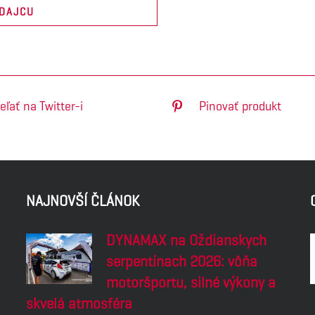
EDAJCU
eľať na Twitter-i
Pinovať produkt
NAJNOVŠÍ ČLÁNOK
DYNAMAX na Oždianskych
serpentínach 2026: vôňa
motoršportu, silné výkony a
skvelá atmosféra