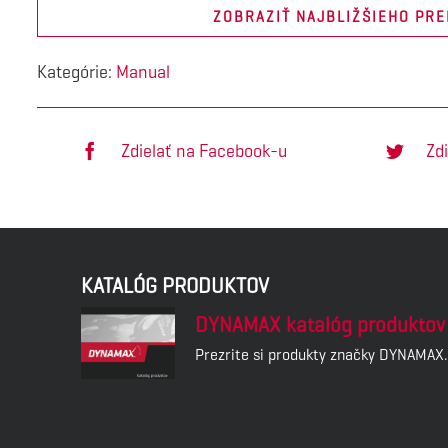
ZOBRAZIŤ NAJBLIŽŠIEHO PR
Kategórie:
Manual
Zdielať na Facebook-u
Zdi
KATALÓG PRODUKTOV
DYNAMAX katalóg produktov
Prezrite si produkty značky DYNAMAX.