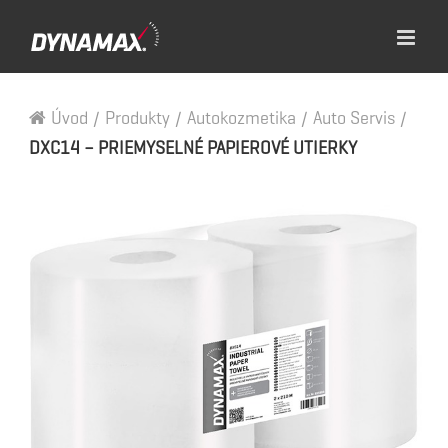
Úvod
/
Produkty
/
Autokozmetika
/
Auto Servis
/
DXC14 – PRIEMYSELNÉ PAPIEROVÉ UTIERKY