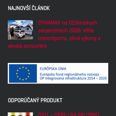
NAJNOVŠÍ ČLÁNOK
DYNAMAX na Oždianskych
serpentínach 2026: vôňa
motoršportu, silné výkony a
skvelá atmosféra
ODPORÚČANÝ PRODUKT
DXI1 – SPREJ NA PALUBNÚ