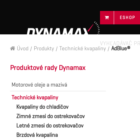
ESHOP
VYHĽADÁVAČ P
Úvod
/
Produkty
/
Technické kvapaliny
/
AdBlue®
Produktové rady Dynamax
Motorové oleje a mazivá
Technické kvapaliny
Kvapaliny do chladičov
Zimné zmesi do ostrekovačov
Letné zmesi do ostrekovačov
Brzdová kvapalina