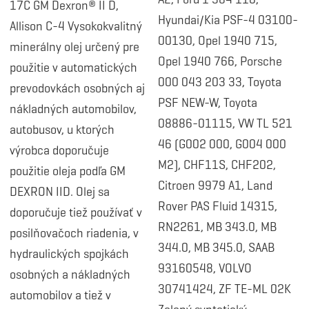
17C GM Dexron® II D,
Hyundai/Kia PSF-4 03100-
Allison C-4
Vysokokvalitný
00130, Opel 1940 715,
minerálny olej určený pre
Opel 1940 766, Porsche
použitie v automatických
000 043 203 33, Toyota
prevodovkách osobných aj
PSF NEW-W, Toyota
nákladných automobilov,
08886-01115, VW TL 521
autobusov, u ktorých
46 (G002 000, G004 000
výrobca doporučuje
M2), CHF11S, CHF202,
použitie oleja podľa GM
Citroen 9979 A1, Land
DEXRON IID.
Olej sa
Rover PAS Fluid 14315,
doporučuje tiež používať v
RN2261, MB 343.0, MB
posilňovačoch riadenia, v
344.0, MB 345.0, SAAB
hydraulických spojkách
93160548, VOLVO
osobných a nákladných
30741424, ZF TE-ML 02K
automobilov a tiež v