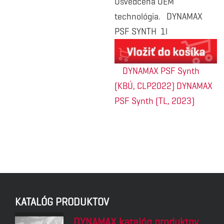
Osvedčená OEM
technológia. DYNAMAX
PSF SYNTH 1l
DYNAMAX PSF Synth
(KBÚ, CLP2022)
DYNAMAX
PSF Synth (TL, 2023)
KATALÓG PRODUKTOV
DYNAMAX katalóg produktov