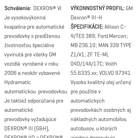
Schválenia:
DEXRON® VI
VÝKONNOSTNÝ PROFIL:
GM
Je vysokovýkonná
Dexron® III-H
kvapalina pre automatické
ŠPECIFIKÁCIE:
Allison C-
prevodovky s predĺženou
4/TES 389; Ford Mercon;
životnosťou špeciálne
MB 236.10; MAN 339 TYPE
vyvinutá pre všetky GM
Z1/V1; ZF TE-ML
vozidlá vyrobené v roku
04D/14A/17C; Voith
2006 a neskôr vybavené
55.6335.xx; VOLVO 97341
Hydramatic
Vysoko kvalitný olej určený
automatickou prevodovkou.
pre použitie v
Je taktiež odporúčaná pre
automatických
automatické
prevodovkách osobných aj
prevodovky vyžadujúce
nákladných automobilov,
DEXRON® III (G&H),
autobusov, u ktorých
DEXRON® IID a DEXRON®
výrobca doporučuje