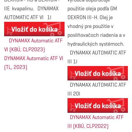
IIE kvapalinu. DYNAMAX
použitie oleja podľa GM
AUTOMATIC ATF VI 1l
DEXRON III-H. Olej je
vhodný pre použitie v
posilňovačoch riadenia a v
DYNAMAX Automatic ATF
hydraulických systémoch.
VI (KBÚ, CLP2023)
DYNAMAX AUTOMATIC ATF
DYNAMAX Automatic ATF VI
III 1l
(TL, 2023)
DYNAMAX AUTOMATIC ATF
III 20l
DYNAMAX Automatic ATF
III (KBÚ, CLP2022)