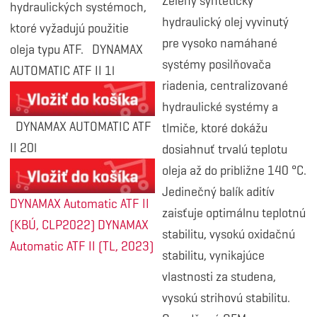
Zelený syntetický
hydraulických systémoch,
hydraulický olej vyvinutý
ktoré vyžadujú použitie
pre vysoko namáhané
oleja typu ATF. DYNAMAX
systémy posilňovača
AUTOMATIC ATF II 1l
riadenia, centralizované
hydraulické systémy a
DYNAMAX AUTOMATIC ATF
tlmiče, ktoré dokážu
II 20l
dosiahnuť trvalú teplotu
oleja až do približne 140 °C.
Jedinečný balík aditív
DYNAMAX Automatic ATF II
zaisťuje optimálnu teplotnú
(KBÚ, CLP2022)
DYNAMAX
stabilitu, vysokú oxidačnú
Automatic ATF II (TL, 2023)
stabilitu, vynikajúce
vlastnosti za studena,
vysokú strihovú stabilitu.