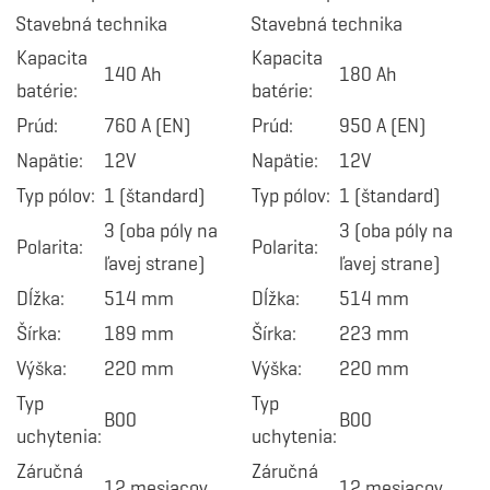
Stavebná technika
Stavebná technika
Kapacita
Kapacita
140 Ah
180 Ah
batérie:
batérie:
Prúd:
760 A (EN)
Prúd:
950 A (EN)
Napätie:
12V
Napätie:
12V
Typ pólov:
1 (štandard)
Typ pólov:
1 (štandard)
3 (oba póly na
3 (oba póly na
Polarita:
Polarita:
ľavej strane)
ľavej strane)
Dĺžka:
514 mm
Dĺžka:
514 mm
Šírka:
189 mm
Šírka:
223 mm
Výška:
220 mm
Výška:
220 mm
Typ
Typ
B00
B00
uchytenia:
uchytenia:
Záručná
Záručná
12 mesiacov
12 mesiacov