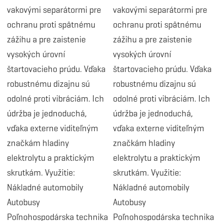
vakovými separátormi pre
vakovými separátormi pre
ochranu proti spätnému
ochranu proti spätnému
zážihu a pre zaistenie
zážihu a pre zaistenie
vysokých úrovní
vysokých úrovní
štartovacieho prúdu. Vďaka
štartovacieho prúdu. Vďaka
robustnému dizajnu sú
robustnému dizajnu sú
odolné proti vibráciám. Ich
odolné proti vibráciám. Ich
údržba je jednoduchá,
údržba je jednoduchá,
vďaka externe viditeľným
vďaka externe viditeľným
značkám hladiny
značkám hladiny
elektrolytu a praktickým
elektrolytu a praktickým
skrutkám. Využitie:
skrutkám. Využitie:
Nákladné automobily
Nákladné automobily
Autobusy
Autobusy
Poľnohospodárska technika
Poľnohospodárska technika