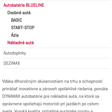
Autobatérie BLUELINE
Osobné autá
BASIC
START-STOP
Ázia
Nákladné autá
Autodoplnky
DEZIMAX
Vďaka dlhoročným skúsenostiam na trhu a schopnosti
prinášať inovatívne a zároveň spoľahlivé riešenia, ponúka
DYNAMAX autobatérie pre nákladné autá, na ktoré sa
oprávnene spoliehajú motoristi pri jazdách po celom
svete. Vysoká kvalita, potrebné európske normy a