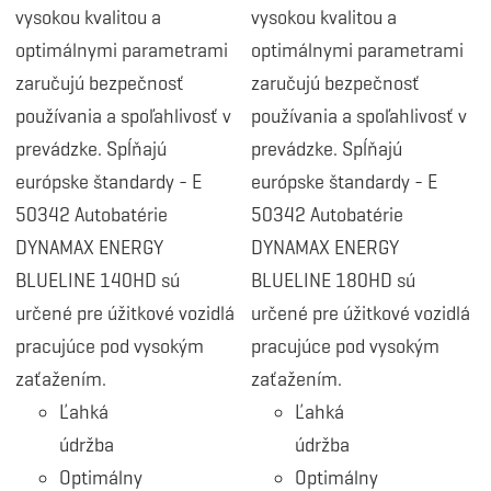
vysokou kvalitou a
vysokou kvalitou a
optimálnymi parametrami
optimálnymi parametrami
zaručujú bezpečnosť
zaručujú bezpečnosť
používania a spoľahlivosť v
používania a spoľahlivosť v
prevádzke. Spĺňajú
prevádzke. Spĺňajú
európske štandardy - E
európske štandardy - E
50342 Autobatérie
50342 Autobatérie
DYNAMAX ENERGY
DYNAMAX ENERGY
BLUELINE 140HD sú
BLUELINE 180HD sú
určené pre úžitkové vozidlá
určené pre úžitkové vozidlá
pracujúce pod vysokým
pracujúce pod vysokým
zaťažením.
zaťažením.
Ľahká
Ľahká
údržba
údržba
Optimálny
Optimálny