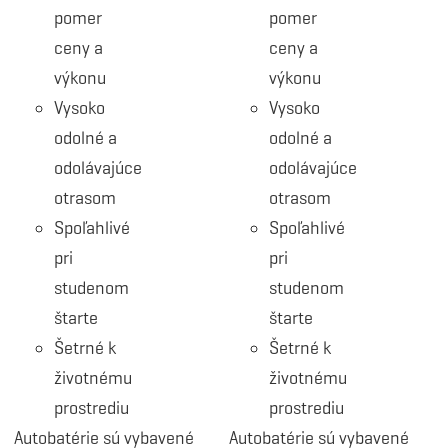
pomer
pomer
ceny a
ceny a
výkonu
výkonu
Vysoko
Vysoko
odolné a
odolné a
odolávajúce
odolávajúce
otrasom
otrasom
Spoľahlivé
Spoľahlivé
pri
pri
studenom
studenom
štarte
štarte
Šetrné k
Šetrné k
životnému
životnému
prostrediu
prostrediu
Autobatérie sú vybavené
Autobatérie sú vybavené