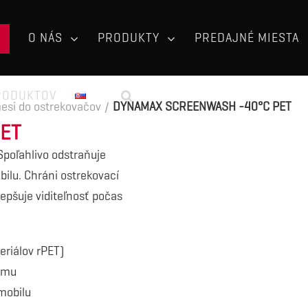
O NÁS
PRODUKTY
PREDAJNÉ MIESTA
RODUKTOV
esi do ostrekovačov
/
DYNAMAX SCREENWASH -40°C PET
ET
poľahlivo odstraňuje
bilu. Chráni ostrekovací
pšuje viditeľnosť počas
eriálov rPET)
tému
mobilu