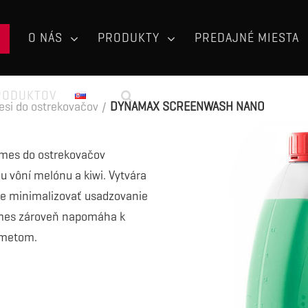
O NÁS
PRODUKTY
PREDAJNÉ MIESTA
RODUKTOV
si do ostrekovačov
/
DYNAMAX SCREENWASH NANO
mes do ostrekovačov
 vôní melónu a kiwi. Vytvára
 je minimalizovať usadzovanie
 Zmes zároveň napomáha k
ometom.