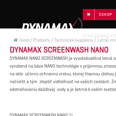
ESHOP
VYHĽADÁVAČ P
Úvod
/
Produkty
/
Technické kvapaliny
/
Letné zme
DYNAMAX SCREENWASH NANO
DYNAMAX NANO SCREENWASH je vysokokvalitná letná z
vyrobená na báze NANO technológie s príjemnou zmesou
na skle účinnú ochrannú vrstvu, ktorej hlavnou úlohou
nečistôt a tým zlepšiť viditeľnosť na vašich cestách.
odstraňovaniu dažďovej vody a je šetrná k vašim svetl
DYNAMAX SCREENWASH NANO 1l