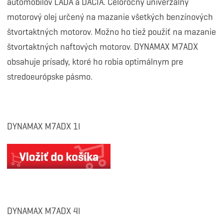
automobilov LADA a DACIA.
Celoročný univerzálny
motorový olej určený na mazanie všetkých benzínových
štvortaktných motorov. Možno ho tiež použiť na mazanie
štvortaktných naftových motorov. DYNAMAX M7ADX
obsahuje prísady, ktoré ho robia optimálnym pre
stredoeurópske pásmo.
DYNAMAX M7ADX 1l
DYNAMAX M7ADX 4l