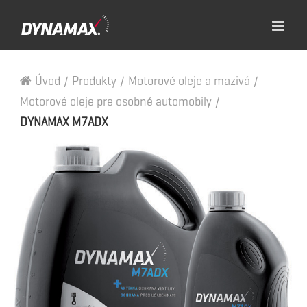
Úvod
/
Produkty
/
Motorové oleje a mazivá
/
Motorové oleje pre osobné automobily
/
DYNAMAX M7ADX