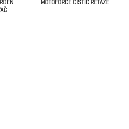
ARDEN
MOTOFORCE ČISTIČ REŤAZE
VAČ