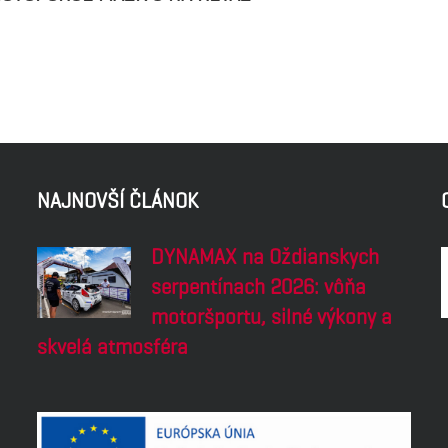
NAJNOVŠÍ ČLÁNOK
DYNAMAX na Oždianskych
serpentínach 2026: vôňa
motoršportu, silné výkony a
skvelá atmosféra