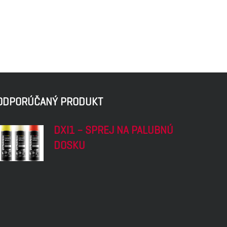
ODPORÚČANÝ PRODUKT
DXI1 – SPREJ NA PALUBNÚ
DOSKU