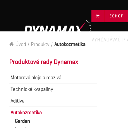
ESHOP
VYHĽADÁVAČ P
Úvod
/
Produkty
/
Autokozmetika
Produktové rady Dynamax
Motorové oleje a mazivá
Technické kvapaliny
Aditíva
Autokozmetika
Garden