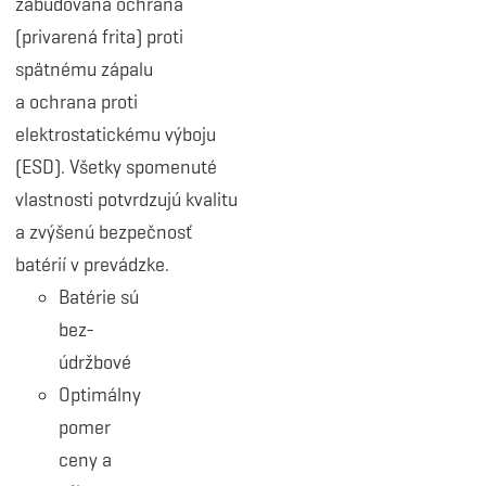
zabudovaná ochrana
(privarená frita) proti
spätnému zápalu
a ochrana proti
elektrostatickému výboju
(ESD). Všetky spomenuté
vlastnosti potvrdzujú kvalitu
a zvýšenú bezpečnosť
batérií v prevádzke.
Batérie sú
bez-
údržbové
Optimálny
pomer
ceny a