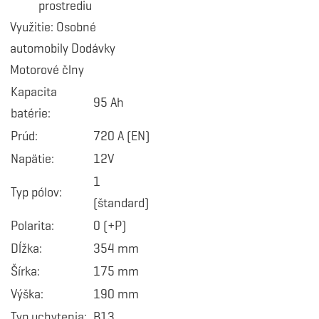
prostrediu
Využitie: Osobné
automobily Dodávky
Motorové člny
Kapacita
95 Ah
batérie:
Prúd:
720 A (EN)
Napätie:
12V
1
Typ pólov:
(štandard)
Polarita:
0 (+P)
Dĺžka:
354 mm
Šírka:
175 mm
Výška:
190 mm
Typ uchytenia:
B13