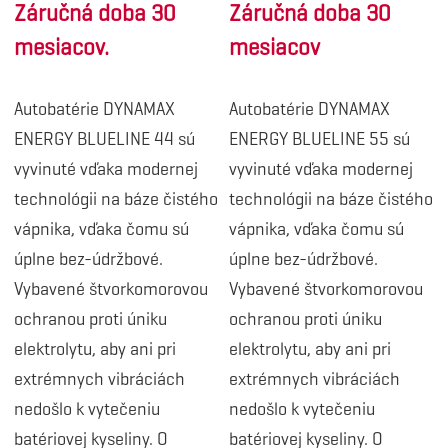
Záručná doba 30
Záručná doba 30
mesiacov.
mesiacov
Autobatérie DYNAMAX
Autobatérie DYNAMAX
ENERGY BLUELINE 44 sú
ENERGY BLUELINE 55 sú
vyvinuté vďaka modernej
vyvinuté vďaka modernej
technológii na báze čistého
technológii na báze čistého
vápnika, vďaka čomu sú
vápnika, vďaka čomu sú
úplne bez-údržbové.
úplne bez-údržbové.
Vybavené štvorkomorovou
Vybavené štvorkomorovou
ochranou proti úniku
ochranou proti úniku
elektrolytu, aby ani pri
elektrolytu, aby ani pri
extrémnych vibráciách
extrémnych vibráciách
nedošlo k vytečeniu
nedošlo k vytečeniu
batériovej kyseliny. O
batériovej kyseliny. O