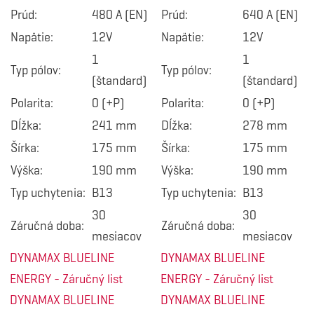
Prúd:
480 A (EN)
Prúd:
640 A (EN)
Napätie:
12V
Napätie:
12V
1
1
Typ pólov:
Typ pólov:
(štandard)
(štandard)
Polarita:
0 (+P)
Polarita:
0 (+P)
Dĺžka:
241 mm
Dĺžka:
278 mm
Šírka:
175 mm
Šírka:
175 mm
Výška:
190 mm
Výška:
190 mm
Typ uchytenia:
B13
Typ uchytenia:
B13
30
30
Záručná doba:
Záručná doba:
mesiacov
mesiacov
DYNAMAX BLUELINE
DYNAMAX BLUELINE
ENERGY - Záručný list
ENERGY - Záručný list
DYNAMAX BLUELINE
DYNAMAX BLUELINE