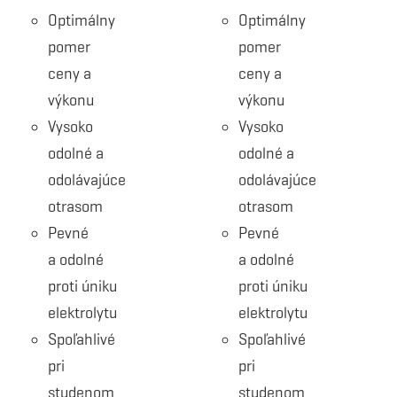
Optimálny
Optimálny
pomer
pomer
ceny a
ceny a
výkonu
výkonu
Vysoko
Vysoko
odolné a
odolné a
odolávajúce
odolávajúce
otrasom
otrasom
Pevné
Pevné
a odolné
a odolné
proti úniku
proti úniku
elektrolytu
elektrolytu
Spoľahlivé
Spoľahlivé
pri
pri
studenom
studenom