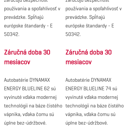
zaručujú bezpečnosť
zaručujú bezpečnosť
používania a spoľahlivosť v
používania a spoľahlivosť v
prevádzke. Spĺňajú
prevádzke. Spĺňajú
európske štandardy - E
európske štandardy - E
50342.
50342.
Záručná doba 30
Záručná doba 30
mesiacov
mesiacov
Autobatérie DYNAMAX
Autobatérie DYNAMAX
ENERGY BLUELINE 62 sú
ENERGY BLUELINE 74 sú
vyvinuté vďaka modernej
vyvinuté vďaka modernej
technológii na báze čistého
technológii na báze čistého
vápnika, vďaka čomu sú
vápnika, vďaka čomu sú
úplne bez-údržbové.
úplne bez-údržbové.