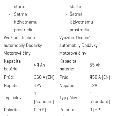
štarte
štarte
Šetrné
Šetrné
k životnému
k životnému
prostrediu
prostrediu
Využitie: Osobné
Využitie: Osobné
automobily Dodávky
automobily Dodávky
Motorové člny
Motorové člny
Kapacita
Kapacita
44 Ah
55 Ah
batérie:
batérie:
Prúd:
360 A (EN)
Prúd:
450 A (EN)
Napätie:
12V
Napätie:
12V
1
1
Typ pólov:
Typ pólov:
(štandard)
(štandard)
Polarita:
0 (+P)
Polarita:
0 (+P)