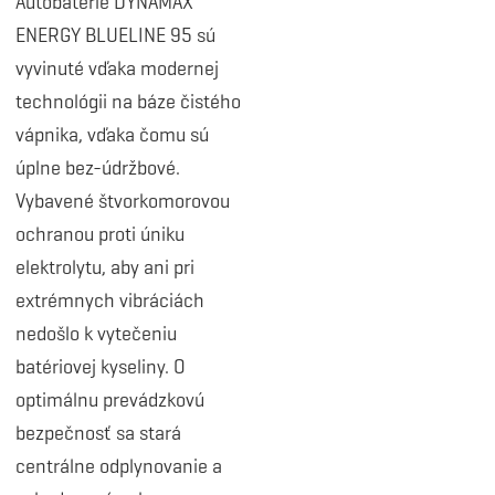
Autobatérie DYNAMAX
ENERGY BLUELINE 95 sú
vyvinuté vďaka modernej
technológii na báze čistého
vápnika, vďaka čomu sú
úplne bez-údržbové.
Vybavené štvorkomorovou
ochranou proti úniku
elektrolytu, aby ani pri
extrémnych vibráciách
nedošlo k vytečeniu
batériovej kyseliny. O
optimálnu prevádzkovú
bezpečnosť sa stará
centrálne odplynovanie a