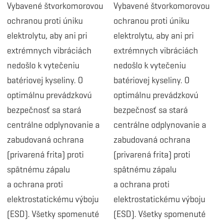
Vybavené štvorkomorovou
Vybavené štvorkomorovou
ochranou proti úniku
ochranou proti úniku
elektrolytu, aby ani pri
elektrolytu, aby ani pri
extrémnych vibráciách
extrémnych vibráciách
nedošlo k vytečeniu
nedošlo k vytečeniu
batériovej kyseliny. O
batériovej kyseliny. O
optimálnu prevádzkovú
optimálnu prevádzkovú
bezpečnosť sa stará
bezpečnosť sa stará
centrálne odplynovanie a
centrálne odplynovanie a
zabudovaná ochrana
zabudovaná ochrana
(privarená frita) proti
(privarená frita) proti
spätnému zápalu
spätnému zápalu
a ochrana proti
a ochrana proti
elektrostatickému výboju
elektrostatickému výboju
(ESD). Všetky spomenuté
(ESD). Všetky spomenuté