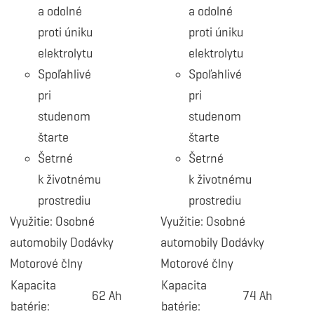
a odolné
a odolné
proti úniku
proti úniku
elektrolytu
elektrolytu
Spoľahlivé
Spoľahlivé
pri
pri
studenom
studenom
štarte
štarte
Šetrné
Šetrné
k životnému
k životnému
prostrediu
prostrediu
Využitie: Osobné
Využitie: Osobné
automobily Dodávky
automobily Dodávky
Motorové člny
Motorové člny
Kapacita
Kapacita
62 Ah
74 Ah
batérie:
batérie: