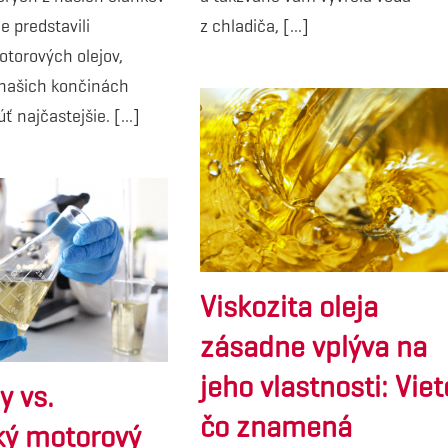
e predstavili
z chladiča, [...]
otorových olejov,
 našich končinách
 najčastejšie. [...]
Viskozita oleja
zásadne vplýva na
jeho vlastnosti: Viet
y vs.
čo znamená
ký motorový