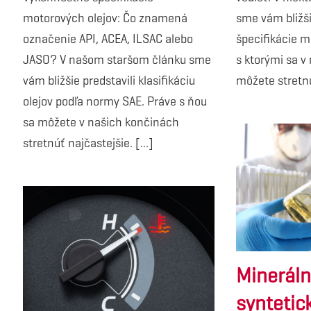
motorových olejov: Čo znamená
sme vám bližši
označenie API, ACEA, ILSAC alebo
špecifikácie m
JASO? V našom staršom článku sme
s ktorými sa v
vám bližšie predstavili klasifikáciu
môžete stretnúť
olejov podľa normy SAE. Práve s ňou
sa môžete v našich končinách
stretnúť najčastejšie. [...]
Mineráln
syntetic