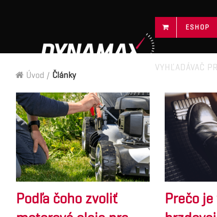
ESHOP
VYHĽADÁVAČ P
Úvod
/
Články
Podľa čoho zvoliť
Prečo j