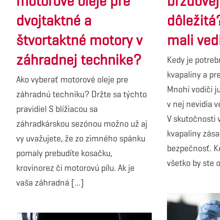
motorové oleje pre
brzdovej
dvojtaktné a
dôležitá
štvortaktné motory v
mali ved
záhradnej technike?
Kedy je potre
kvapaliny a p
Ako vyberať motorové oleje pre
Mnohí vodiči j
záhradnú techniku? Držte sa týchto
v nej nevidia 
pravidiel S blížiacou sa
V skutočnosti
záhradkárskou sezónou možno už aj
kvapaliny zás
vy uvažujete, že zo zimného spánku
bezpečnosť. Ke
pomaly prebudíte kosačku,
všetko by ste o 
krovinorez či motorovú pílu. Ak je
vaša záhradná [...]