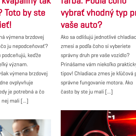
 kvapaliny tak
farba: Podľa čoho
? Toto by ste
vybrať vhodný typ p
ieť!
vaše auto?
bná výmena brzdovej
Ako sa odlišujú jednotlivé chladia
rečo ju nepodceňovať?
zmesi a podľa čoho si vyberiete
u podceňujú, keďže
správny druh pre vaše vozidlo?
veľký význam.
Prinášame vám niekoľko praktick
 však výmena brzdovej
tipov! Chladiaca zmes je kľúčová 
adne ovplyvňuje
správne fungovanie motora. Ako
dy je potrebná a čo
často by ste ju mali [...]
nej mali [...]