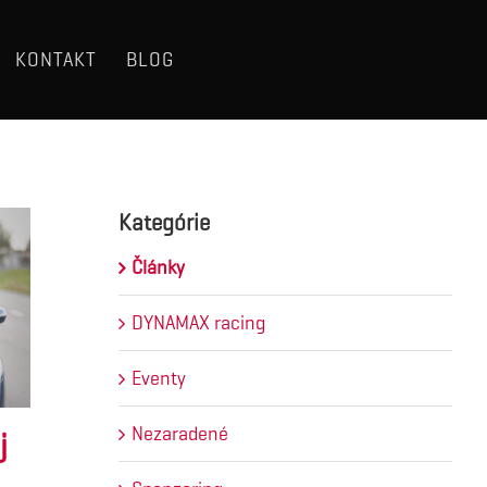
KONTAKT
BLOG
Kategórie
Články
DYNAMAX racing
Eventy
Nezaradené
j