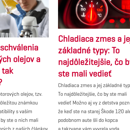
Chladiaca zmes a je
 schválenia
základné typy: To
ch olejov a
najdôležitejšie, čo b
 tak
ste mali vedieť
?
Chladiaca zmes a jej základné typ
orových olejov, tzv.
To najdôležitejšie, čo by ste mali
dôležitou známkou
vedieť Možno aj vy z detstva pozn
tibility s vaším
že keď ste na starej Škode 120 a
 by ste o nich mali
podobnom aute šli do kopca
torých z našich článkov
a takzvane vám vyvrela voda