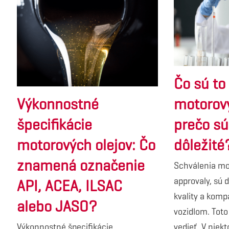
Čo sú to
Výkonnostné
motorový
špecifikácie
prečo sú
motorových olejov: Čo
dôležité
znamená označenie
Schválenia mot
approvaly, sú 
API, ACEA, ILSAC
kvality a kompa
alebo JASO?
vozidlom. Toto
Výkonnostné špecifikácie
vedieť. V niek