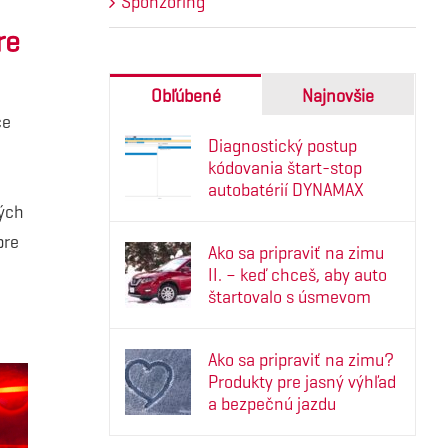
Sponzoring
re
Obľúbené
Najnovšie
ce
Diagnostický postup
kódovania štart-stop
autobatérií DYNAMAX
ých
pre
Ako sa pripraviť na zimu
II. – keď chceš, aby auto
štartovalo s úsmevom
Ako sa pripraviť na zimu?
Produkty pre jasný výhľad
a bezpečnú jazdu