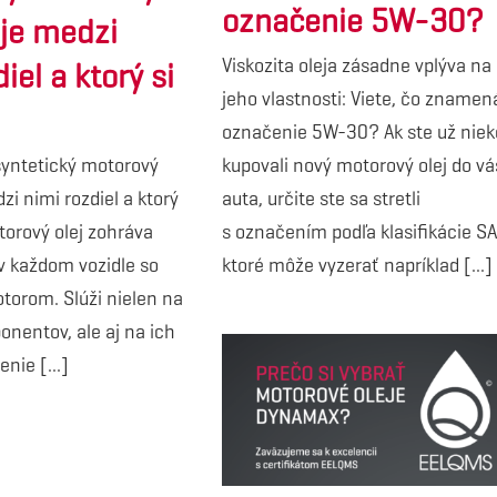
označenie 5W-30?
 je medzi
Viskozita oleja zásadne vplýva na
iel a ktorý si
jeho vlastnosti: Viete, čo znamen
označenie 5W-30? Ak ste už niek
syntetický motorový
kupovali nový motorový olej do v
dzi nimi rozdiel a ktorý
auta, určite ste sa stretli
orový olej zohráva
s označením podľa klasifikácie SA
v každom vozidle so
ktoré môže vyzerať napríklad [...]
torom. Slúži nielen na
nentov, ale aj na ich
enie [...]