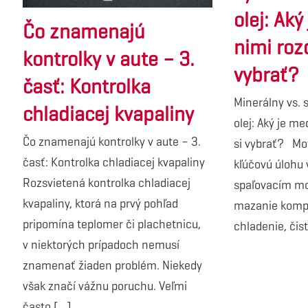
olej: Aký
Čo znamenajú
nimi rozd
kontrolky v aute – 3.
vybrať?
časť: Kontrolka
Minerálny vs. 
chladiacej kvapaliny
olej: Aký je me
Čo znamenajú kontrolky v aute – 3.
si vybrať? Mot
časť: Kontrolka chladiacej kvapaliny
kľúčovú úlohu 
Rozsvietená kontrolka chladiacej
spaľovacím mo
kvapaliny, ktorá na prvý pohľad
mazanie kompo
pripomína teplomer či plachetnicu,
chladenie, čist
v niektorých prípadoch nemusí
znamenať žiaden problém. Niekedy
však značí vážnu poruchu. Veľmi
často [...]