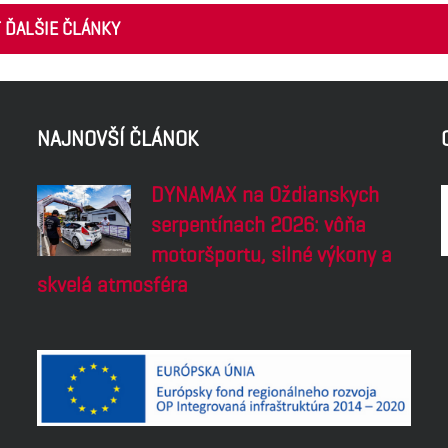
Ť ĎALŠIE ČLÁNKY
NAJNOVŠÍ ČLÁNOK
DYNAMAX na Oždianskych
serpentínach 2026: vôňa
motoršportu, silné výkony a
skvelá atmosféra