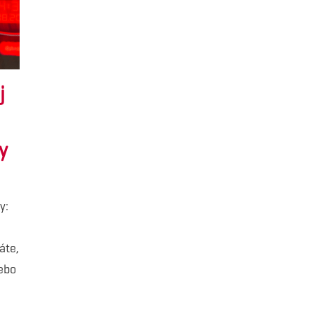
j
y
y:
áte,
lebo