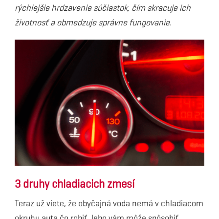
rýchlejšie hrdzavenie súčiastok, čím skracuje ich
životnosť a obmedzuje správne fungovanie.
3 druhy chladiacich zmesí
Teraz už viete, že obyčajná voda nemá v chladiacom
okruhu auta čo robiť, lebo vám môže spôsobiť