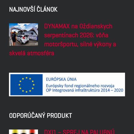
NAJNOVŠÍ ČLÁNOK
DYNAMAX na Oždianskych
serpentínach 2026: vôňa
motoršportu, silné výkony a
skvelá atmosféra
ODPORÚČANÝ PRODUKT
DXI1 – SPREJ NA PALUBNÚ