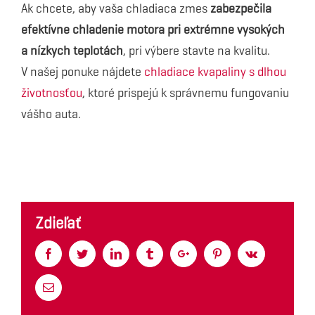
Ak chcete, aby vaša chladiaca zmes
zabezpečila
efektívne chladenie motora pri extrémne vysokých
a nízkych teplotách
, pri výbere stavte na kvalitu.
V našej ponuke nájdete
chladiace kvapaliny s dlhou
životnosťou
, ktoré prispejú k správnemu fungovaniu
vášho auta.
Zdieľať
Facebook
Twitter
Linkedin
Tumblr
Google+
Pinterest
Vk
Email