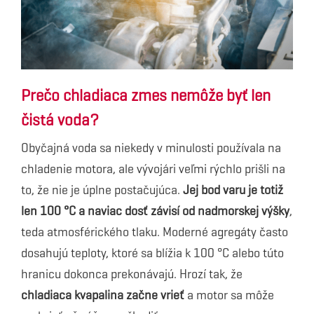
Prečo chladiaca zmes nemôže byť len
čistá voda?
Obyčajná voda sa niekedy v minulosti používala na
chladenie motora, ale vývojári veľmi rýchlo prišli na
to, že nie je úplne postačujúca.
Jej bod varu je totiž
len 100 °C a naviac dosť závisí od nadmorskej výšky
,
teda atmosférického tlaku. Moderné agregáty často
dosahujú teploty, ktoré sa blížia k 100 °C alebo túto
hranicu dokonca prekonávajú. Hrozí tak, že
chladiaca kvapalina začne vrieť
a motor sa môže