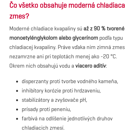
Čo všetko obsahuje moderná chladiaca
zmes?
Moderné chladiace kvapaliny sú
až z 90 % tvorené
monoetylénglykolom alebo glycerínom
podľa typu
chladiacej kvapaliny. Práve vďaka nim zimná zmes
nezamrzne ani pri teplotách menej ako -20 °C.
Okrem nich obsahujú vodu a
viacero aditív
:
disperzanty proti tvorbe vodného kameňa,
inhibítory korózie proti hrdzaveniu,
stabilizátory a zvyšovače pH,
prísady proti peneniu,
farbivá na odlíšenie jednotlivých druhov
chladiacich zmesí.