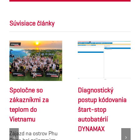
Súvisiace články
Spoločne so
Diagnostický
zákazníkmi za
postup kódovania
teplom do
štart-stop
Vietnamu
autobatérií
DYNAMAX
Zájazd na ostrov Phu