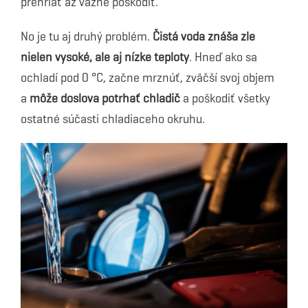
prehriať až vážne poškodiť.
No je tu aj druhý problém.
Čistá voda znáša zle
nielen vysoké, ale aj nízke teploty
. Hneď ako sa
ochladí pod 0 °C, začne mrznúť, zväčší svoj objem
a
môže doslova potrhať chladič
a poškodiť všetky
ostatné súčasti chladiaceho okruhu.