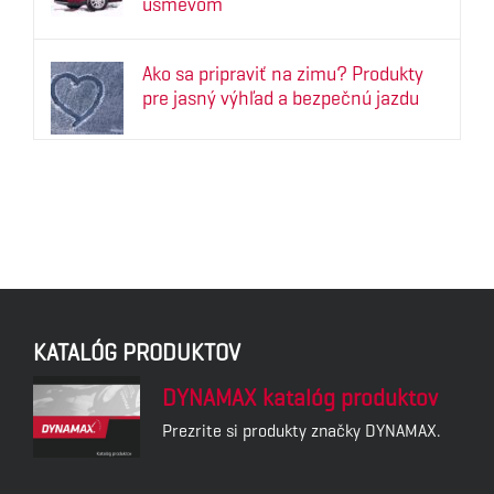
úsmevom
Ako sa pripraviť na zimu? Produkty
pre jasný výhľad a bezpečnú jazdu
KATALÓG PRODUKTOV
DYNAMAX katalóg produktov
Prezrite si produkty značky DYNAMAX.