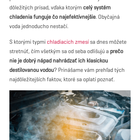
dôležitých prísad, vďaka ktorým
celý systém
chladenia funguje čo najefektívnejšie
. Obyčajná
voda jednoducho nestačí.
S ktorými typmi
chladiacich zmesí
sa dnes môžete
stretnúť, čím všetkým sa od seba odlišujú a
prečo
nie je dobrý nápad nahrádzať ich klasickou
destilovanou vodou
? Prinášame vám prehľad tých
najdôležitejších faktov, ktoré sa oplatí poznať.