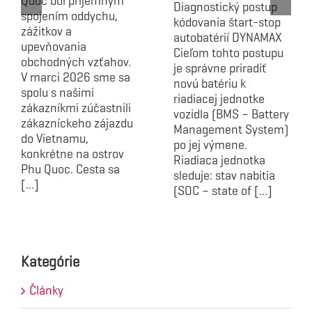
Quoc bol príjemným
Diagnostický postup
spojením oddychu,
kódovania štart-stop
zážitkov a
autobatérií DYNAMAX
upevňovania
Cieľom tohto postupu
obchodných vzťahov.
je správne priradiť
V marci 2026 sme sa
novú batériu k
spolu s našimi
riadiacej jednotke
zákazníkmi zúčastnili
vozidla (BMS – Battery
zákazníckeho zájazdu
Management System)
do Vietnamu,
po jej výmene.
konkrétne na ostrov
Riadiaca jednotka
Phu Quoc. Cesta sa
sleduje: stav nabitia
[...]
(SOC – state of [...]
Kategórie
Články