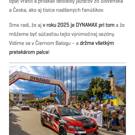
opäť vrátili a prilákali desiatky jazdcov zo Slovenska
a Česka, ako aj tisíce nadšených fanúšikov.
Sme radi, že aj
v roku 2025 je DYNAMAX pri tom
a že
môžeme byť súčasťou tejto výnimočnej sezóny.
Vidíme sa v Čiernom Balogu – a
držme všetkým
pretekárom palce
!