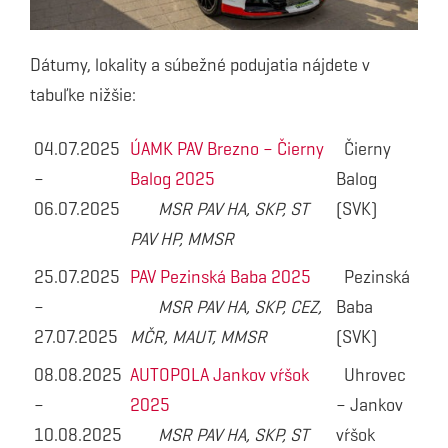
Dátumy, lokality a súbežné podujatia nájdete v
tabuľke nižšie:
04.07.2025
ÚAMK PAV Brezno – Čierny
Čierny
–
Balog 2025
Balog
06.07.2025
MSR PAV HA, SKP, ST
(SVK)
PAV HP, MMSR
25.07.2025
PAV Pezinská Baba 2025
Pezinská
–
MSR PAV HA, SKP, CEZ,
Baba
27.07.2025
MČR, MAUT, MMSR
(SVK)
08.08.2025
AUTOPOLA Jankov vŕšok
Uhrovec
–
2025
– Jankov
10.08.2025
MSR PAV HA, SKP, ST
vŕšok