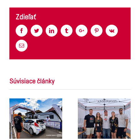
Zdieľať
Facebook
Twitter
Linkedin
Tumblr
Google+
Pinterest
Vk
Email
Súvisiace články