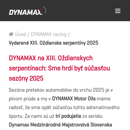
Úvod
/
DYNAMAX racing
/
Vydarené XIII. Oždianske serpentíny 2025
DYNAMAX na XIII. Oždianskych
serpentínach: Sme hrdí byť súčasťou
sezóny 2025
Sezóna pretekov automobilov do vrchu 2025 je v
plnom prúde a my v
DYNAMAX Motor Oils
máme
radosť, že sme opäť súčasťou tohto adrenalínového
športu. Za nami sú už
tri podujatia
zo seriálu
Dynamax Medzinárodné Majstrovstvá Slovenska