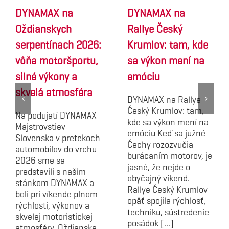
DYNAMAX na
DYNAMAX na
Oždianskych
Rallye Český
serpentínach 2026:
Krumlov: tam, kde
vôňa motoršportu,
sa výkon mení na
silné výkony a
emóciu
skvelá atmosféra
DYNAMAX na Rallye
Český Krumlov: tam,
Na podujatí DYNAMAX
kde sa výkon mení na
Majstrovstiev
emóciu Keď sa južné
Slovenska v pretekoch
Čechy rozozvučia
automobilov do vrchu
burácaním motorov, je
2026 sme sa
jasné, že nejde o
predstavili s naším
obyčajný víkend.
stánkom DYNAMAX a
Rallye Český Krumlov
boli pri víkende plnom
opäť spojila rýchlosť,
rýchlosti, výkonov a
techniku, sústredenie
skvelej motoristickej
posádok [...]
atmosféry. Oždianske