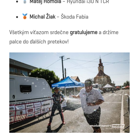
Matej Homola
– Hyundai i30 N TCR
Michal Žiak
– Škoda Fabia
Všetkým víťazom srdečne
gratulujeme
a držíme
palce do ďalších pretekov!