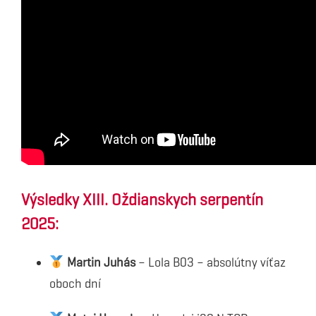
Výsledky XIII. Oždianskych serpentín
2025:
Martin Juhás
– Lola B03 – absolútny víťaz
oboch dní