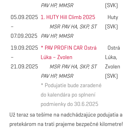
PAV HP, MMSR
(SVK)
05.09.2025
1. HUTY Hill Climb 2025
Huty
–
MSR PAV HA, SKP, ST
(SVK)
07.09.2025
PAV HP, MMSR
19.09.2025
* PAV PROFIN CAR Ostrá
Ostrá
–
Lúka – Zvolen
Lúka,
21.09.2025
MSR PAV HA, SKP, ST
Zvolen
PAV HP, MMSR
(SVK)
* Podujatie bude zaradené
do kalendára po splnení
podmienky do 30.6.2025
Už teraz sa tešíme na nadchádzajúce podujatia a
pretekárom na trati prajeme bezpečné kilometre!