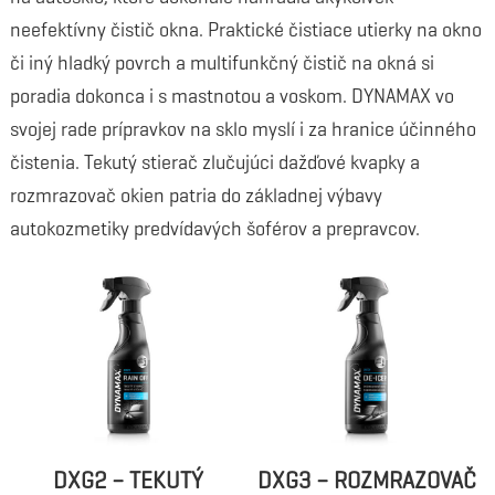
neefektívny čistič okna. Praktické čistiace utierky na okno
či iný hladký povrch a multifunkčný čistič na okná si
poradia dokonca i s mastnotou a voskom. DYNAMAX vo
svojej rade prípravkov na sklo myslí i za hranice účinného
čistenia. Tekutý stierač zlučujúci dažďové kvapky a
rozmrazovač okien patria do základnej výbavy
autokozmetiky predvídavých šoférov a prepravcov.
DXG2 – TEKUTÝ
DXG3 – ROZMRAZOVAČ