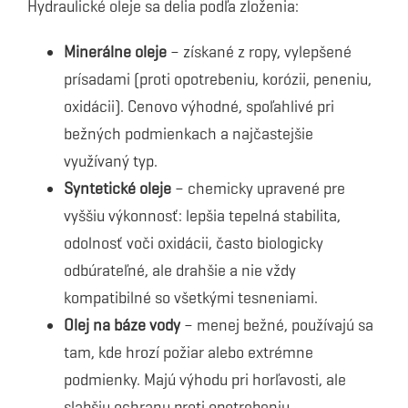
Hydraulické oleje sa delia podľa zloženia:
Minerálne oleje
– získané z ropy, vylepšené
prísadami (proti opotrebeniu, korózii, peneniu,
oxidácii). Cenovo výhodné, spoľahlivé pri
bežných podmienkach a najčastejšie
využívaný typ.
Syntetické oleje
– chemicky upravené pre
vyššiu výkonnosť: lepšia tepelná stabilita,
odolnosť voči oxidácii, často biologicky
odbúrateľné, ale drahšie a nie vždy
kompatibilné so všetkými tesneniami.
Olej na báze vody
– menej bežné, používajú sa
tam, kde hrozí požiar alebo extrémne
podmienky. Majú výhodu pri horľavosti, ale
slabšiu ochranu proti opotrebeniu.