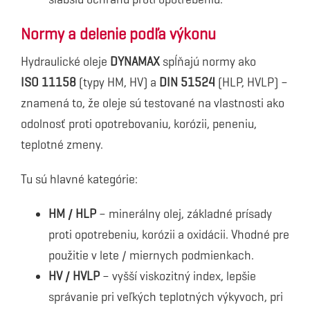
Normy a delenie podľa výkonu
Hydraulické oleje
DYNAMAX
spĺňajú normy ako
ISO 11158
(typy HM, HV) a
DIN 51524
(HLP, HVLP) –
znamená to, že oleje sú testované na vlastnosti ako
odolnosť proti opotrebovaniu, korózii, peneniu,
teplotné zmeny.
Tu sú hlavné kategórie:
HM / HLP
– minerálny olej, základné prísady
proti opotrebeniu, korózii a oxidácii. Vhodné pre
použitie v lete / miernych podmienkach.
HV / HVLP
– vyšší viskozitný index, lepšie
správanie pri veľkých teplotných výkyvoch, pri