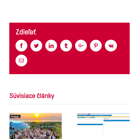
Zdieľať
Facebook
Twitter
Linkedin
Tumblr
Google+
Pinterest
Vk
Email
Súvisiace články