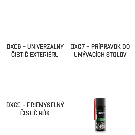
DXC1 – ČISTIČ BŔZD
DXC3 – PNEUPASTA