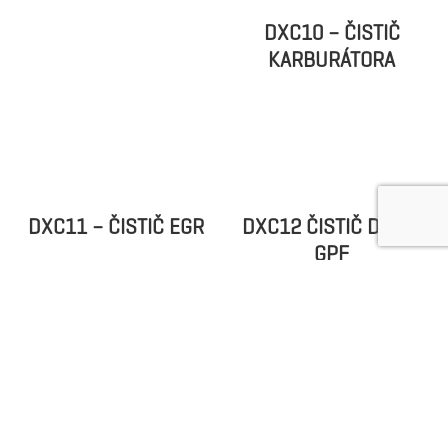
DXC6 – UNIVERZÁLNY
DXC7 – PRÍPRAVOK DO
ČISTIČ EXTERIÉRU
UMÝVACÍCH STOLOV
DXC9 – PRIEMYSELNÝ
DXC10 – ČISTIČ