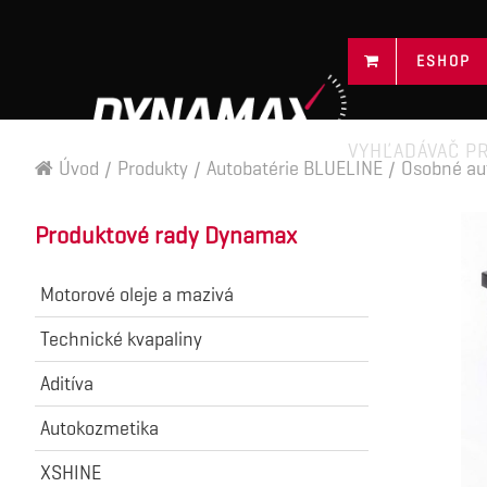
ESHOP
VYHĽADÁVAČ P
Úvod
/
Produkty
/
Autobatérie BLUELINE
/
Osobné au
Produktové rady Dynamax
Motorové oleje a mazivá
Technické kvapaliny
Aditíva
Autokozmetika
XSHINE