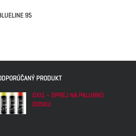
LUELINE 95
ODPORÚČANÝ PRODUKT
DXI1 – SPREJ NA PALUBNÚ
DOSKU