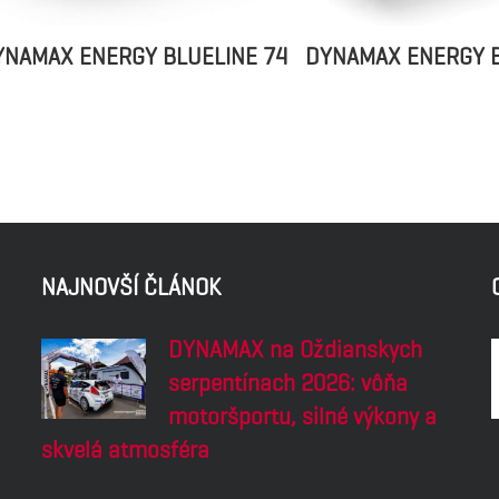
YNAMAX ENERGY BLUELINE 74
DYNAMAX ENERGY B
NAJNOVŠÍ ČLÁNOK
DYNAMAX na Oždianskych
serpentínach 2026: vôňa
motoršportu, silné výkony a
skvelá atmosféra