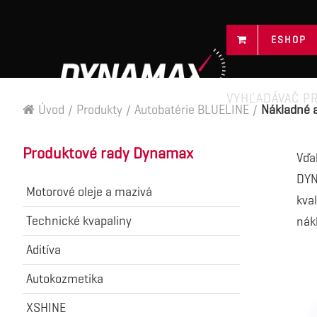
ESHOP
VYHĽADÁVAČ P
Úvod
/
Produkty
/
Autobatérie BLUELINE
/
Nákladné 
Produktové rady Dynamax
Vďa
DYN
Motorové oleje a mazivá
kva
Technické kvapaliny
nák
Aditíva
Autokozmetika
XSHINE