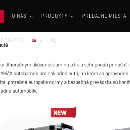
O NÁS
PRODUKTY
PREDAJNÉ MIESTA
RODUKTOV
autá
ka dlhoročným skúsenostiam na trhu a schopnosti prinášať in
AMAX autobatérie pre nákladné autá, na ktoré sa oprávnene s
lita, potrebné európske normy a bezpečná prevádzka sú kon
ladné automobily.