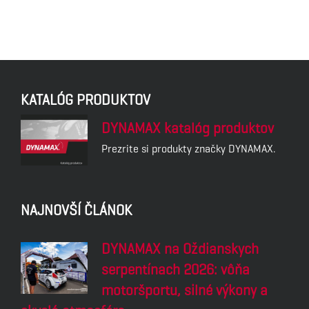
KATALÓG PRODUKTOV
DYNAMAX katalóg produktov
Prezrite si produkty značky DYNAMAX.
NAJNOVŠÍ ČLÁNOK
DYNAMAX na Oždianskych
serpentínach 2026: vôňa
motoršportu, silné výkony a