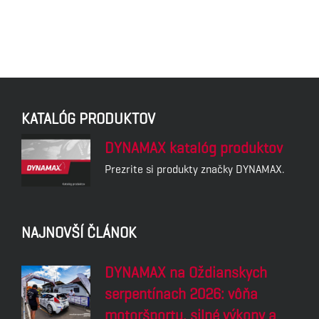
KATALÓG PRODUKTOV
DYNAMAX katalóg produktov
Prezrite si produkty značky DYNAMAX.
NAJNOVŠÍ ČLÁNOK
DYNAMAX na Oždianskych
serpentínach 2026: vôňa
motoršportu, silné výkony a