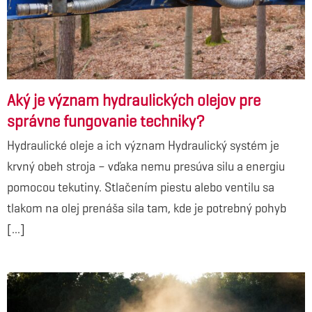
Aký je význam hydraulických olejov pre
správne fungovanie techniky?
Hydraulické oleje a ich význam Hydraulický systém je
krvný obeh stroja – vďaka nemu presúva silu a energiu
pomocou tekutiny. Stlačením piestu alebo ventilu sa
tlakom na olej prenáša sila tam, kde je potrebný pohyb
[...]