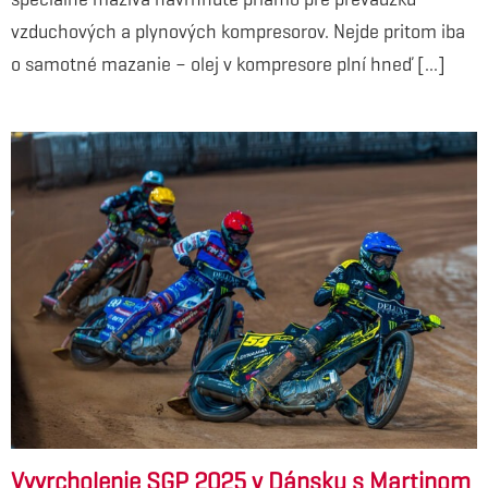
vzduchových a plynových kompresorov. Nejde pritom iba
o samotné mazanie – olej v kompresore plní hneď [...]
Vyvrcholenie SGP 2025 v Dánsku s Martinom