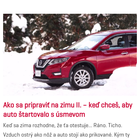
Ako sa pripraviť na zimu II. – keď chceš, aby
auto štartovalo s úsmevom
Keď sa zima rozhodne, že ťa otestuje... Ráno. Ticho.
Vzduch ostrý ako nôž a auto stojí ako prikované. Kým ty