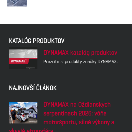
KATALÓG PRODUKTOV
DYNAMAX katalóg produktov
Prezrite si produkty značky DYNAMAX.
NAJNOVŠÍ ČLÁNOK
DYNAMAX na Oždianskych
serpentínach 2026: vôňa
motoršportu, silné výkony a
skvelá atmosféra